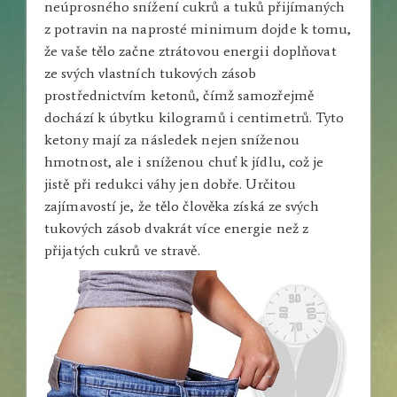
neúprosného snížení cukrů a tuků přijímaných
z potravin na naprosté minimum dojde k tomu,
že vaše tělo začne ztrátovou energii doplňovat
ze svých vlastních tukových zásob
prostřednictvím ketonů, čímž samozřejmě
dochází k úbytku kilogramů i centimetrů. Tyto
ketony mají za následek nejen sníženou
hmotnost, ale i sníženou chuť k jídlu, což je
jistě při redukci váhy jen dobře. Určitou
zajímavostí je, že tělo člověka získá ze svých
tukových zásob dvakrát více energie než z
přijatých cukrů ve stravě.