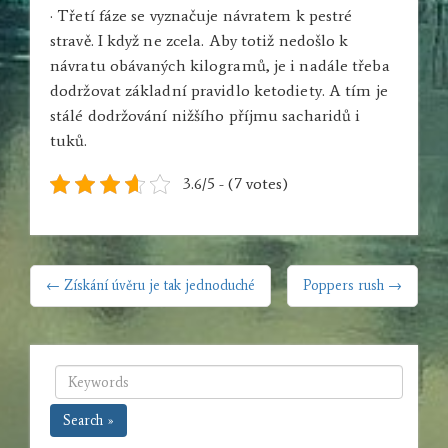
· Třetí fáze se vyznačuje návratem k pestré
stravě. I když ne zcela. Aby totiž nedošlo k
návratu obávaných kilogramů, je i nadále třeba
dodržovat základní pravidlo ketodiety. A tím je
stálé dodržování nižšího příjmu sacharidů i
tuků.
3.6/5 - (7 votes)
NAVIGACE
← Získání úvěru je tak jednoduché
Poppers rush →
PRO
PŘÍSPĚVEK
Search »