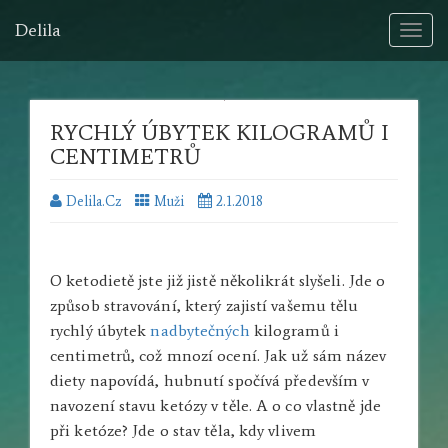
Delila
Toggl
naviga
RYCHLÝ ÚBYTEK KILOGRAMŮ I
CENTIMETRŮ
Delila.cz
Muži
2.1.2018
O
ketodietě
jste již jistě několikrát slyšeli. Jde o
způsob stravování, který zajistí vašemu tělu
rychlý úbytek
nadbytečných
kilogramů i
centimetrů, což mnozí ocení. Jak už sám název
diety napovídá, hubnutí spočívá především v
navození stavu ketózy v těle. A o co vlastně jde
při ketóze? Jde o stav těla, kdy vlivem