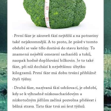
· První fáze je zároveň fází nejtěžší a na potraviny
také nejskromnější. A to proto, že právě v tomto
období se vaše tělo dostává do stavu ketózy. To
znamená největší omezení sacharidů a tuků,
naopak hodně doplňování bílkovin. Je to také
fáze, při níž dochází k největšímu úbytku
kilogramů. První fáze má dobu trvání přibližně
čtyři týdny.
· Druhá fáze, nazývaná fází udržovací, je období,
kdy se k výhradně nízkosacharidovým a
nízkotučným jídlům začíná pozvolna přidávat i
běžná strava. Tato fáze trvá asi šest týdnů.