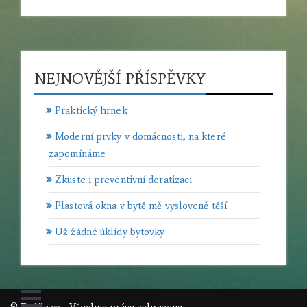
NEJNOVĚJŠÍ PŘÍSPĚVKY
Praktický hrnek
Moderní prvky v domácnosti, na které
zapomínáme
Zkuste i preventivní deratizaci
Plastová okna v bytě mě vysloveně těší
Už žádné úklidy bytovky