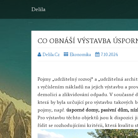
Delila
CO OBNÁŠÍ VÝSTAVBA ÚSPO
Delila.cz
Ekonomika
7.10.2024
Pojmy „udržitelný rozvoj“ a „udržitelná arch
s vyčíslením nákladů na jejich výstavbu a pro
demolici a zlikvidování odpadu. V současné 
která by byla určující pro výstavbu takových
pojmy, např.
úsporné domy, pasivní dům, níz
Pro výstavbu těchto objektů jsou k dispozici j
řídit se rozhodujícími kritérii, která kvalitu 