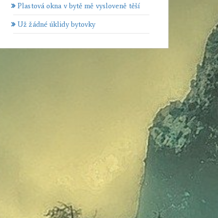
Plastová okna v bytě mě vysloveně těší
Už žádné úklidy bytovky