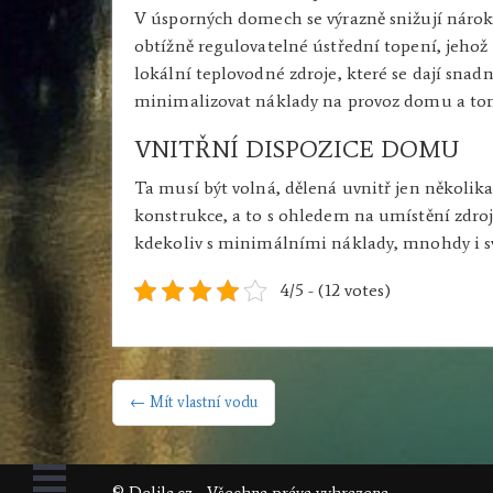
V úsporných domech se výrazně snižují nároky
obtížně regulovatelné ústřední topení, jehož
lokální teplovodné zdroje, které se dají snad
minimalizovat náklady na provoz domu a to
VNITŘNÍ DISPOZICE DOMU
Ta musí být volná, dělená uvnitř jen několik
konstrukce, a to s ohledem na umístění zdroj
kdekoliv s minimálními náklady, mnohdy i 
4/5 - (12 votes)
NAVIGACE
← Mít vlastní vodu
PRO
PŘÍSPĚVEK
© Delila.cz - Všechna práva vyhrazena.