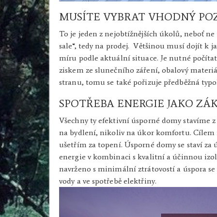
MUSÍTE VYBRAT VHODNÝ PO
To je jeden z nejobtížnějších úkolů, neboť ne
sale“, tedy na prodej. Většinou musí dojít k
míru podle aktuální situace. Je nutné počíta
ziskem ze slunečního záření, obalový mater
stranu, tomu se také pořizuje předběžná typol
SPOTŘEBA ENERGIE JAKO ZÁ
Všechny ty efektivní úsporné domy stavíme z
na bydlení, nikoliv na úkor komfortu. Cílem n
ušetřím za topení. Úsporné domy se staví za
energie v kombinaci s kvalitní a účinnou izo
navrženo s minimální ztrátovostí a úspora se 
vody a ve spotřebě elektřiny.