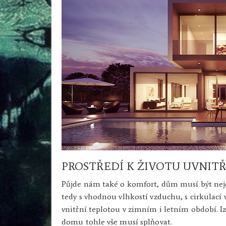
PROSTŘEDÍ K ŽIVOTU UVNIT
Půjde nám také o komfort, dům musí být neje
tedy s vhodnou vlhkostí vzduchu, s cirkulac
vnitřní teplotou v zimním i letním období. I
domu tohle vše musí splňovat.