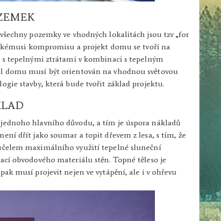
ZEMEK
 všechny pozemky ve vhodných lokalitách jsou tzv „for
 jakémusi kompromisu a projekt domu se tvoří na
t s tepelnými ztrátami v kombinaci s tepelným
iál domu musí být orientován na vhodnou světovou
ogie stavby, která bude tvořit základ projektu.
KLAD
 jednoho hlavního důvodu, a tím je úspora nákladů
ení dřít jako soumar a topit dřevem z lesa, s tím, že
 účelem maximálního využití tepelné sluneční
lací obvodového materiálu stěn. Topné těleso je
pak musí projevit nejen ve vytápění, ale i v ohřevu