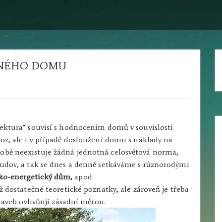
RNÉHO DOMU
itektura“ souvisí s hodnocením domů v souvislosti
voz, ale i v případě dosloužení domu s náklady na
době neexistuje žádná jednotná celosvětová norma,
 budov, a tak se dnes a denně setkáváme s různorodými
ko-energetický dům,
apod.
iž dostatečné teoretické poznatky, ale zároveň je třeba
staveb ovlivňují zásadní měrou.