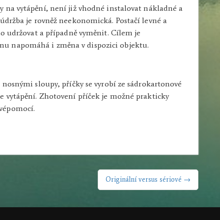
 na vytápění, není již vhodné instalovat nákladné a
 údržba je rovněž neekonomická. Postačí levné a
no udržovat a případně vyměnit. Cílem je
mu napomáhá i změna v dispozici objektu.
a nosnými sloupy, příčky se vyrobí ze sádrokartonové
e vytápění. Zhotovení příček je možné prakticky
svépomocí.
Originální versus sériové →