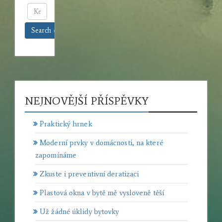
Search »
NEJNOVĚJŠÍ PŘÍSPĚVKY
Praktický hrnek
Moderní prvky v domácnosti, na které
zapomínáme
Zkuste i preventivní deratizaci
Plastová okna v bytě mě vysloveně těší
Už žádné úklidy bytovky