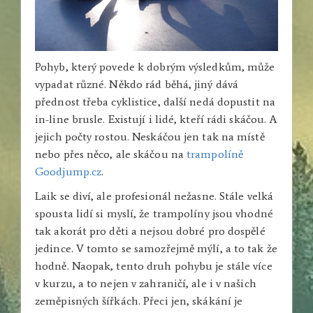
Pohyb, který povede k dobrým výsledkům, může
vypadat různé. Někdo rád běhá, jiný dává
přednost třeba cyklistice, další nedá dopustit na
in-line brusle. Existují i lidé, kteří rádi skáčou. A
jejich počty rostou. Neskáčou jen tak na místě
nebo přes něco, ale skáčou na
trampolíně
Goodjump.cz
.
Laik se diví, ale profesionál nežasne. Stále velká
spousta lidí si myslí, že trampolíny jsou vhodné
tak akorát pro děti a nejsou dobré pro dospělé
jedince. V tomto se samozřejmě mýlí, a to tak že
hodně. Naopak, tento druh pohybu je stále více
v kurzu, a to nejen v zahraničí, ale i v našich
zeměpisných šířkách. Přeci jen, skákání je