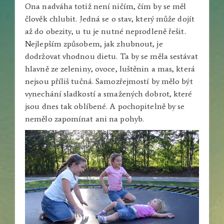
Ona nadváha totiž není ničím, čím by se měl
člověk chlubit. Jedná se o stav, který může dojít
až do obezity, u tu je nutné neprodleně řešit.
Nejlepším způsobem, jak zhubnout, je
dodržovat vhodnou dietu. Ta by se měla sestávat
hlavně ze zeleniny, ovoce, luštěnin a mas, která
nejsou příliš tučná. Samozřejmostí by mělo být
vynechání sladkostí a smažených dobrot, které
jsou dnes tak oblíbené. A pochopitelně by se
nemělo zapomínat ani na pohyb.