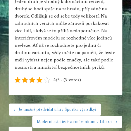
Jeden druh je vhodný k domácímu cvičení,
druhý se hodí spíše na zahradu, případně na
dvorek. Odlišují se od sebe tedy velikostí. Na
zahradních verzích může zároveň poskakovat
více lidí, i když se to příliš nedoporučuje. Na
interiérovém modelu se rozhodně více jedinců
nevleze. Ať už se rozhodnete pro jednu či
druhou variantu, vždy mějte na paměti, že byste
měli vybírat nejen podle značky, ale také podle
nosnosti a množství bezpečnostních prvků.
4/5 - (9 votes)
NAVIGACE
← Je možné předvídat u hry Sportka výsledky?
PRO
PŘÍSPĚVEK
Moderní estetické zubní centrum v Liberci →