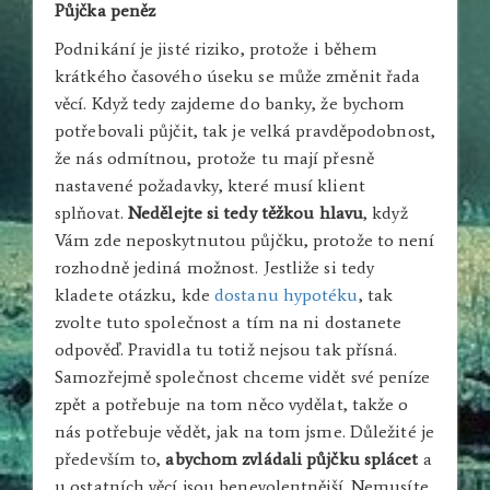
Půjčka peněz
Podnikání je jisté riziko, protože i během
krátkého časového úseku se může změnit řada
věcí. Když tedy zajdeme do banky, že bychom
potřebovali půjčit, tak je velká pravděpodobnost,
že nás odmítnou, protože tu mají přesně
nastavené požadavky, které musí klient
splňovat.
Nedělejte si tedy těžkou hlavu
, když
Vám zde neposkytnutou půjčku, protože to není
rozhodně jediná možnost. Jestliže si tedy
kladete otázku, kde
dostanu hypotéku
, tak
zvolte tuto společnost a tím na ni dostanete
odpověď. Pravidla tu totiž nejsou tak přísná.
Samozřejmě společnost chceme vidět své peníze
zpět a potřebuje na tom něco vydělat, takže o
nás potřebuje vědět, jak na tom jsme.
Důležité je
především to,
abychom zvládali půjčku splácet
a
u ostatních věcí jsou benevolentnější. Nemusíte