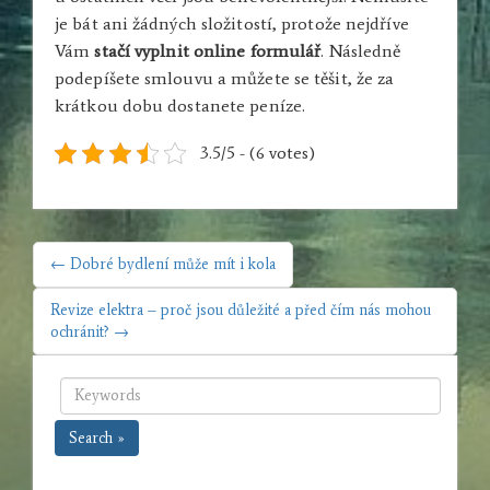
je bát ani žádných složitostí, protože nejdříve
Vám
stačí vyplnit online formulář
. Následně
podepíšete smlouvu a můžete se těšit, že za
krátkou dobu dostanete peníze.
3.5/5 - (6 votes)
NAVIGACE
← Dobré bydlení může mít i kola
PRO
PŘÍSPĚVEK
Revize elektra – proč jsou důležité a před čím nás mohou
ochránit? →
Search »