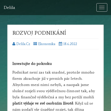
Delila
Toggl
naviga
ROZVOJ PODNIKÁNÍ
Delila.cz
Ekonomika
18.6.2022
Investujte do pokroku
Podnikat není zas tak snadné, protože mnoho
firem zkrachuje již v prvních pár letech.
Abychom mezi nimi nebyli, a naopak jsme
slušné rozjeli svou výdělečnou činnost tak, aby
byla finančně výdělečná a my bez potíží mohli
platit výdaje ve své osobním životě
. Když už se
nám podaří vše úspěšné rozjet, tak dřina