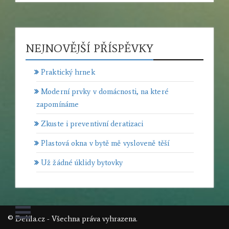
NEJNOVĚJŠÍ PŘÍSPĚVKY
Praktický hrnek
Moderní prvky v domácnosti, na které
zapomínáme
Zkuste i preventivní deratizaci
Plastová okna v bytě mě vysloveně těší
Už žádné úklidy bytovky
© Delila.cz - Všechna práva vyhrazena.