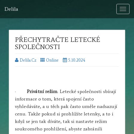
Delila
Toggl
naviga
PŘECHYTRAČTE LETECKÉ
SPOLEČNOSTI
Delila.cz
Online
5.10.2024
·
Privátní režim
. Letecké společnosti sbírají
informace o tom, která spojení často
vyhledáváte, a u těch pak často uměle nadsazují
cenu. Takže pokud si prohlížíte letenky, a to i
když se jen tak díváte, tak si nastavte režim
soukromého prohlížení, abyste zabránili