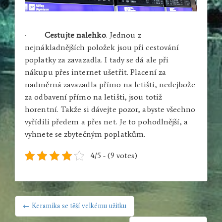
·
Cestujte nalehko
. Jednou z
nejnákladnějších položek jsou při cestování
poplatky za zavazadla. I tady se dá ale při
nákupu přes internet ušetřit. Placení za
nadměrná zavazadla přímo na letišti, nedejbože
za odbavení přímo na letišti, jsou totiž
horentní. Takže si dávejte pozor, abyste všechno
vyřídili předem a přes net. Je to pohodlnější, a
vyhnete se zbytečným poplatkům.
4/5 - (9 votes)
NAVIGACE
← Keramika se těší velkému užitku
PRO