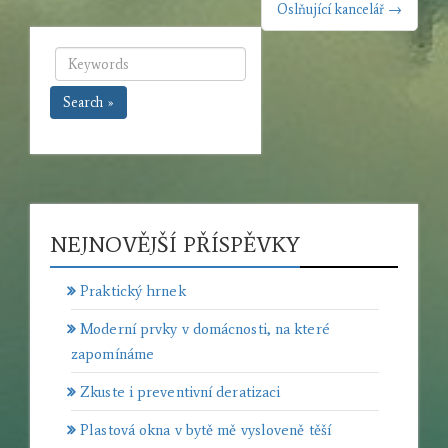
PŘÍSPĚVEK
Oslňující kancelář →
Search »
NEJNOVĚJŠÍ PŘÍSPĚVKY
Praktický hrnek
Moderní prvky v domácnosti, na které
zapomínáme
Zkuste i preventivní deratizaci
Plastová okna v bytě mě vysloveně těší