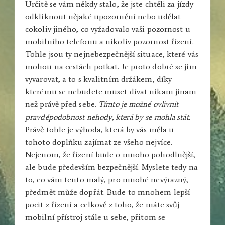
Určitě se vám někdy stalo, že jste chtěli za jízdy
odkliknout nějaké upozornění nebo udělat
cokoliv jiného, co vyžadovalo vaši pozornost u
mobilního telefonu a nikoliv pozornost řízení.
Tohle jsou ty nejnebezpečnější situace, které vás
mohou na cestách potkat. Je proto dobré se jim
vyvarovat, a to s kvalitním držákem, díky
kterému se nebudete muset dívat nikam jinam
než právě před sebe.
Tímto je možné ovlivnit
pravděpodobnost nehody, která by se mohla stát.
Právě tohle je výhoda, která by vás měla u
tohoto doplňku zajímat ze všeho nejvíce.
Nejenom, že řízení bude o mnoho pohodlnější,
ale bude především bezpečnější. Myslete tedy na
to, co vám tento malý, pro mnohé nevýrazný,
předmět může dopřát. Bude to mnohem lepší
pocit z řízení a celkově z toho, že máte svůj
mobilní přístroj stále u sebe, přitom se