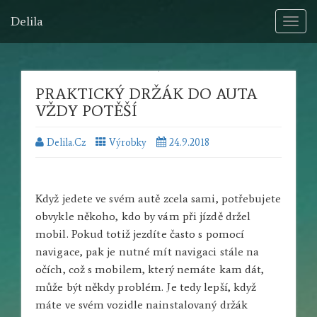
Delila
Toggl
naviga
PRAKTICKÝ DRŽÁK DO AUTA
VŽDY POTĚŠÍ
Delila.cz
Výrobky
24.9.2018
Když jedete ve svém autě zcela sami, potřebujete
obvykle někoho, kdo by vám při jízdě držel
mobil. Pokud totiž jezdíte často s pomocí
navigace, pak je nutné mít navigaci stále na
očích, což s mobilem, který nemáte kam dát,
může být někdy problém. Je tedy lepší, když
máte ve svém vozidle nainstalovaný
držák