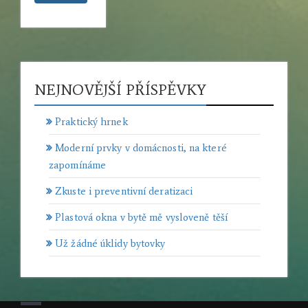
NEJNOVĚJŠÍ PŘÍSPĚVKY
Praktický hrnek
Moderní prvky v domácnosti, na které
zapomínáme
Zkuste i preventivní deratizaci
Plastová okna v bytě mě vysloveně těší
Už žádné úklidy bytovky