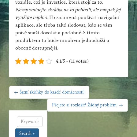
vozidle, což je investice, která stojí za to.
Nezapomínejte zkrátka na to pohodlí, ale naopak jej
využijte naplno.
To znamená používat navigační
aplikace, ale třeba také sledovat, kdo se vám
právě snaží dovolat a podobně. S tímto
produktem to bude mnohem jednodušší a
obecně dostupnější.
4.1/5 - (11 votes)
NAVIGACE
← Šatní skříňky do každé domácnosti!
PRO
PŘÍSPĚVEK
Přejete si rozložit? Žádný problém! →
Search »