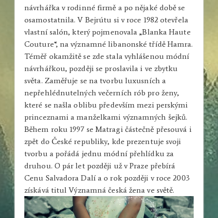
návrhářka v rodinné firmě a po nějaké době se
osamostatnila. V Bejrútu si v roce 1982 otevřela
vlastní salón, který pojmenovala „Blanka Haute
Couture“, na významné libanonské třídě Hamra.
Téměř okamžitě se zde stala vyhlášenou módní
návrhářkou, později se proslavila i ve zbytku
světa. Zaměřuje se na tvorbu luxusních a
nepřehlédnutelných večerních rób pro ženy,
které se našla oblibu především mezi perskými
princeznami a manželkami významných šejků.
Během roku 1997 se Matragi částečně přesouvá i
zpět do České republiky, kde prezentuje svoji
tvorbu a pořádá jednu módní přehlídku za
druhou. O pár let později už v Praze přebírá
Cenu Salvadora Dalí a o rok později v roce 2003
získává titul Významná česká žena ve světě.