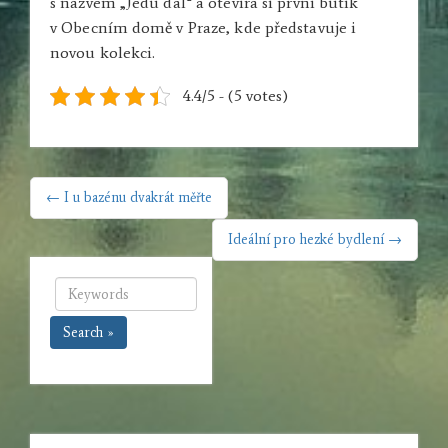
s názvem „Jedu dál“ a otevírá si první butik
v Obecním domě v Praze, kde představuje i
novou kolekci.
4.4/5 - (5 votes)
NAVIGACE
← I u bazénu dvakrát měřte
PRO
PŘÍSPĚVEK
Ideální pro hezké bydlení →
Search »