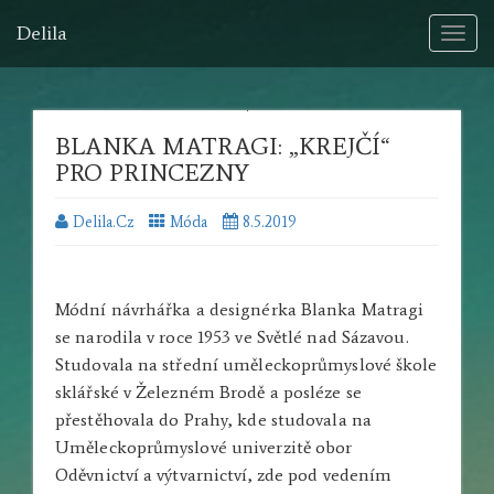
Delila
Toggl
naviga
BLANKA MATRAGI: „KREJČÍ“
PRO PRINCEZNY
Delila.cz
Móda
8.5.2019
Módní návrhářka a designérka Blanka Matragi
se narodila v roce 1953 ve Světlé nad Sázavou.
Studovala na střední uměleckoprůmyslové škole
sklářské v Železném Brodě a posléze se
přestěhovala do Prahy, kde studovala na
Uměleckoprůmyslové univerzitě obor
Oděvnictví a výtvarnictví, zde pod vedením