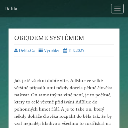
Delila
Toggl
naviga
OBEJDEME SYSTÉMEM
Delila.cz
Výrobky
11.6.2025
Jak jistě všichni dobře víte, AdBlue ve velké
většině případů umí někdy docela pěkně člověka
naštvat. On samotný na vině není, je to počítač,
který to celé včetně přidávání AdBlue do
pohonných hmot řídí. A je to také on, který
někdy dokáže člověka rozpálit do běla tak, že by
vzal nejraději kladivo a všechno to roztřískal na