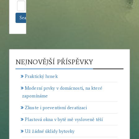
Search »
NEJNOVĚJŠÍ PŘÍSPĚVKY
Praktický hrnek
Moderní prvky v domácnosti, na které
zapomínáme
Zkuste i preventivní deratizaci
Plastová okna v bytě mě vysloveně těší
Už žádné úklidy bytovky