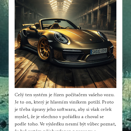
Celý ten systém je řízen počítačem vašeho vozu.
Je to on, který je hlavním viníkem potíží. Proto
je třeba úpravy jeho softwaru, aby si však celek
myslel, že je všechno v pořádku a choval se
podle toho. Ve výsledku nesmí být vůbec poznat,