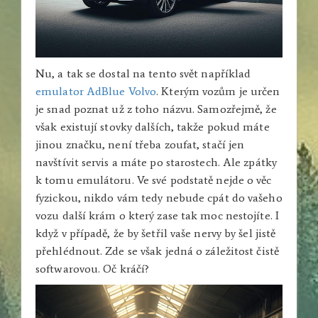
Nu, a tak se dostal na tento svět například
emulator AdBlue Volvo
. Kterým vozům je určen
je snad poznat už z toho názvu. Samozřejmě, že
však existují stovky dalších, takže pokud máte
jinou značku, není třeba zoufat, stačí jen
navštívit servis a máte po starostech. Ale zpátky
k tomu emulátoru. Ve své podstatě nejde o věc
fyzickou, nikdo vám tedy nebude cpát do vašeho
vozu další krám o který zase tak moc nestojíte. I
když v případě, že by šetřil vaše nervy by šel jistě
přehlédnout. Zde se však jedná o záležitost čistě
softwarovou. Oč kráčí?