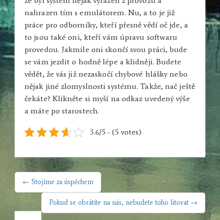
že byl systém nějak vyřazen z provozu a
nahrazen tím s emulátorem. Nu, a to je již
práce pro odborníky, kteří přesně vědí oč jde, a
to jsou také oni, kteří vám úpravu softwaru
provedou. Jakmile oni skončí svou práci, bude
se vám jezdit o hodně lépe a klidněji. Budete
vědět, že vás již nezaskočí chybové hlášky nebo
nějak jiné zlomyslnosti systému. Takže, nač ještě
čekáte? Klikněte si myší na odkaz uvedený výše
a máte po starostech.
3.6/5 - (5 votes)
NAVIGACE
← Stojíme za úspěchem
PRO
PŘÍSPĚVEK
Pokud se obrátíte na nás, nebudete toho litovat →