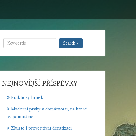
Search »
NEJNOVĚJŠÍ PŘÍSPĚVKY
Praktický hrnek
Moderní prvky v domácnosti, na které
zapomínáme
Zkuste i preventivní deratizaci