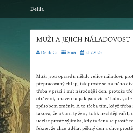
Delila
MUŽI A JEJICH NÁLADOVOST
Delila.cz
Muži
23.7.2023
Muži jsou opravdu někdy velice náladoví, prot
přepracovaný chlap, tak prostě se na něho dí
třeba v práci i mít náročnější den, protože tře
otrávení, unavení a pak jsou víc náladoví, al
způsobem změnit. A to třeba tím, když třeba ž
taková, že už ani ty ženy tolik nechtějí vařit,
udělat prostě výjimka, kdy ta žena se prostě 
řekne, že chce udělat pěkný den a chce prostě 