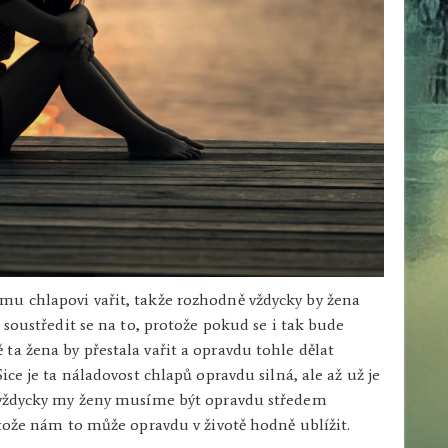
mu chlapovi vařit, takže rozhodně vždycky by žena
 soustředit se na to, protože pokud se i tak bude
ta žena by přestala vařit a opravdu tohle dělat
ice je ta náladovost chlapů opravdu silná, ale až už je
u vždycky my ženy musíme být opravdu středem
otože nám to může opravdu v životě hodně ublížit.