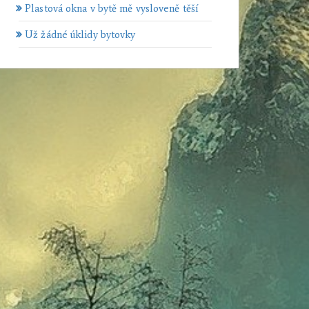
Plastová okna v bytě mě vysloveně těší
Už žádné úklidy bytovky