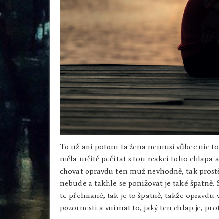
To už ani potom ta žena nemusí vůbec nic to
měla určitě počítat s tou reakcí toho chlapa a
chovat opravdu ten muž nevhodně, tak prostě 
nebude a takhle se ponižovat je také špatně. S
to přehnané, tak je to špatně, takže opravd
pozornosti a vnímat to, jaký ten chlap je, pr