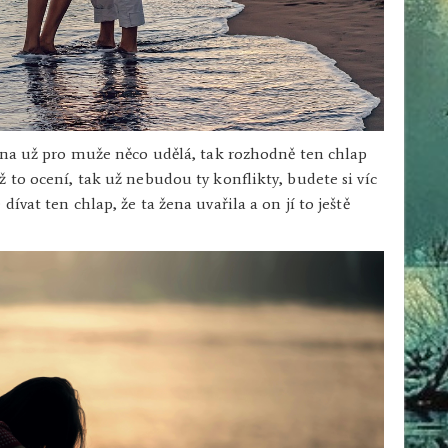
žena už pro muže něco udělá, tak rozhodně ten chlap
 to ocení, tak už nebudou ty konflikty, budete si víc
ívat ten chlap, že ta žena uvařila a on jí to ještě