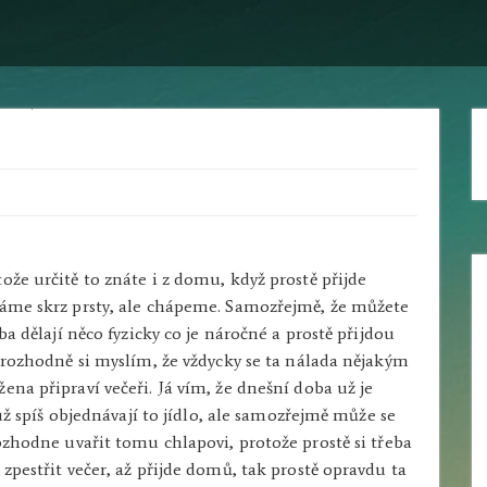
ože určitě to znáte i z domu, když prostě přijde
váme skrz prsty, ale chápeme. Samozřejmě, že můžete
ba dělají něco fyzicky co je náročné a prostě přijdou
e rozhodně si myslím, že vždycky se ta nálada nějakým
ena připraví večeři. Já vím, že dnešní doba už je
 už spíš objednávají to jídlo, ale samozřejmě může se
rozhodne uvařit tomu chlapovi, protože prostě si třeba
zpestřit večer, až přijde domů, tak prostě opravdu ta