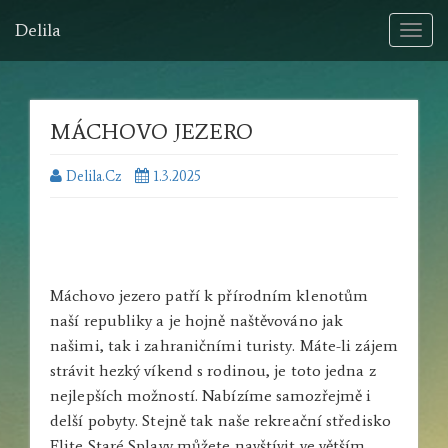
Delila
Toggl
naviga
MÁCHOVO JEZERO
Delila.cz
1.3.2025
Máchovo jezero patří k přírodním klenotům
naší republiky a je hojně naštěvováno jak
našimi, tak i zahraničními turisty. Máte-li zájem
strávit hezký víkend s rodinou, je toto jedna z
nejlepších možností. Nabízíme samozřejmě i
delší pobyty. Stejně tak naše rekreační středisko
Elite Staré Splavy můžete navštívit ve větším