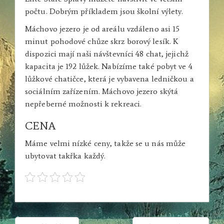
počtu. Dobrým příkladem jsou školní výlety.
Máchovo jezero
je od areálu vzdáleno asi 15
minut pohodové chůze skrz borový lesík. K
dispozici mají naši návštevníci 48 chat, jejichž
kapacita je 192 lůžek. Nabízíme také pobyt ve 4
lůžkové chatičce, která je vybavena ledničkou a
sociálním zařízením. Máchovo jezero skýtá
nepřeberné možnosti k rekreaci.
CENA
Máme velmi nízké ceny, takže se u nás může
ubytovat takřka každý.
NAVIGACE