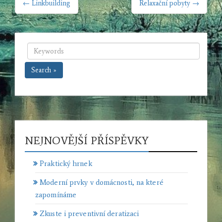
← Linkbuilding
Relaxační pobyty →
PRO
PŘÍSPĚVEK
Search »
NEJNOVĚJŠÍ PŘÍSPĚVKY
Praktický hrnek
Moderní prvky v domácnosti, na které
zapomínáme
Zkuste i preventivní deratizaci