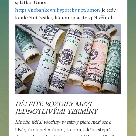
splátku. Úmor
https://nebankovnihypoteky.net/umor/
je tedy
konkrétní částka, kterou splácíte zpět věřiteli.
DĚLEJTE ROZDÍLY MEZI
JEDNOTLIVÝMI TERMÍNY
Mnoho lidí si všechny ty názvy plete mezi sebe
.
Úvěr, úrok nebo úmor, to jsou takřka stejná