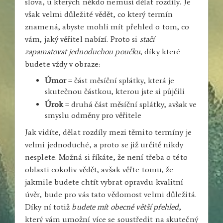
slova, u kterých někdo nemusí dělat rozdíly. Je
však velmi důležité vědět, co který termín
znamená, abyste mohli mít přehled o tom, co
vám, jaký věřitel nabízí. Proto si
stačí
zapamatovat jednoduchou poučku
, díky které
budete vždy v obraze:
Úmor
= část měsíční splátky, která je
skutečnou částkou, kterou jste si půjčili
Úrok
= druhá část měsíční splátky, avšak ve
smyslu odměny pro věřitele
Jak vidíte, dělat rozdíly mezi těmito termíny je
velmi jednoduché, a proto se již určitě nikdy
nesplete. Možná si říkáte, že není třeba o této
oblasti cokoliv vědět, avšak věřte tomu, že
jakmile budete chtít vybrat opravdu kvalitní
úvěr, bude pro vás tato vědomost velmi důležitá.
Díky ní totiž
budete mít obecně větší přehled
,
který vám umožní více se soustředit na skutečný