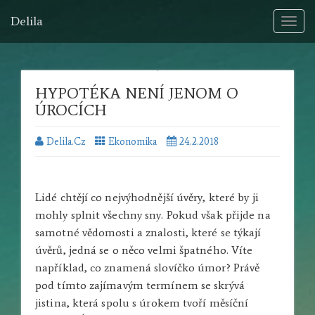
Delila
Toggl
naviga
HYPOTÉKA NENÍ JENOM O
ÚROCÍCH
Delila.cz
Ekonomika
24.2.2018
Lidé chtějí co nejvýhodnější úvěry, které by ji
mohly splnit všechny sny. Pokud však přijde na
samotné vědomosti a znalosti, které se týkají
úvěrů, jedná se o něco velmi špatného. Víte
například, co znamená slovíčko úmor? Právě
pod tímto zajímavým termínem se skrývá
jistina, která spolu s úrokem tvoří měsíční