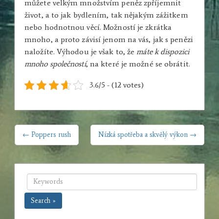
můžete velkým množstvím peněz zpříjemnit
život, a to jak bydlením, tak nějakým zážitkem
nebo hodnotnou věcí. Možností je zkrátka
mnoho, a proto závisí jenom na vás, jak s penězi
naložíte. Výhodou je však to, že
máte k dispozici
mnoho společností
, na které je možné se obrátit.
3.6/5 - (12 votes)
NAVIGACE
← Poppers rush
Nízká spotřeba a skvělý výkon →
PRO
PŘÍSPĚVEK
Search »