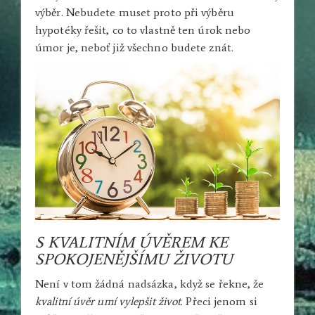
výběr. Nebudete muset proto při výběru
hypotéky řešit, co to vlastně ten úrok nebo
úmor je, neboť již všechno budete znát.
S KVALITNÍM ÚVĚREM KE
SPOKOJENĚJŠÍMU ŽIVOTU
Není v tom žádná nadsázka, když se řekne, že
kvalitní úvěr umí vylepšit život
. Přeci jenom si