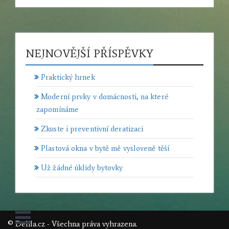
NEJNOVĚJŠÍ PŘÍSPĚVKY
Praktický hrnek
Moderní prvky v domácnosti, na které
zapomínáme
Zkuste i preventivní deratizaci
Plastová okna v bytě mě vysloveně těší
Už žádné úklidy bytovky
© Delila.cz - Všechna práva vyhrazena.