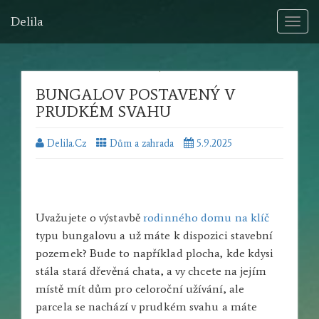
Delila
Toggl
naviga
BUNGALOV POSTAVENÝ V
PRUDKÉM SVAHU
Delila.cz
Dům a zahrada
5.9.2025
Uvažujete o výstavbě
rodinného domu na klíč
typu bungalovu a už máte k dispozici stavební
pozemek? Bude to například plocha, kde kdysi
stála stará dřevěná chata, a vy chcete na jejím
místě mít dům pro celoroční užívání, ale
parcela se nachází v prudkém svahu a máte