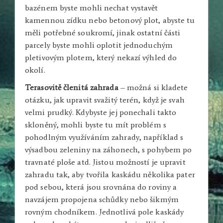
bazénem byste mohli nechat vystavět
kamennou zídku nebo betonový plot, abyste tu
měli potřebné soukromí, jinak ostatní části
parcely byste mohli oplotit jednoduchým
pletivovým plotem, který nekazí výhled do
okolí.
Terasovitě členitá zahrada
– možná si kladete
otázku, jak upravit svažitý terén, když je svah
velmi prudký. Kdybyste jej ponechali takto
skloněný, mohli byste tu mít problém s
pohodlným využíváním zahrady, například s
výsadbou zeleniny na záhonech, s pohybem po
travnaté ploše atd. Jistou možností je upravit
zahradu tak, aby tvořila kaskádu několika pater
pod sebou, která jsou srovnána do roviny a
navzájem propojena schůdky nebo šikmým
rovným chodníkem. Jednotlivá pole kaskády