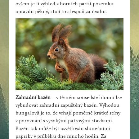
ovšem je-li výhled z horních partií pozemku
opravdu pěkný, stojí to alespoň za úvahu.
Zahradní bazén
– v těsném sousedství domu lze
vybudovat zahradní zapuštěný bazén. Výhodou
bungalovů je to, že vrhají poměrně krátké stíny
v porovnání s vysokými patrovými stavbami.
Bazén tak může být osvětlován slunečními
paprsky v průběhu dne mnoho hodin. Za