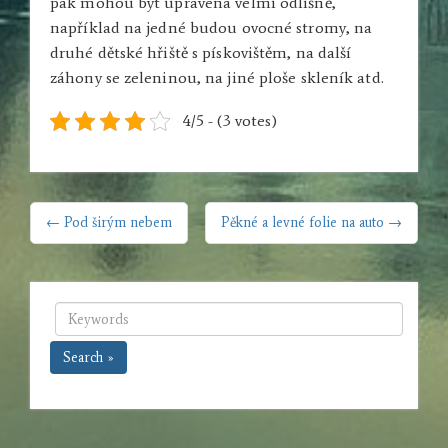
pak mohou být upravena velmi odlišně,
například na jedné budou ovocné stromy, na
druhé dětské hřiště s pískovištěm, na další
záhony se zeleninou, na jiné ploše skleník atd.
4/5 - (3 votes)
NAVIGACE
← Pod širým nebem
Pěkné a levné folie na auto →
PRO
PŘÍSPĚVEK
Search »