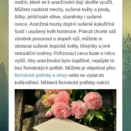
rostlin, které se k aranžování dají skvěle využít.
Můžete nasbírat mechy, sušené květy a plody,
šišky, jehličnaté větve, slaměnky i sušené
ovoce. Aranžmá hezky doplní sušené kukuřičné
šustí i usušený květ hortenzie. Pokud chcete váš
výrobek posunout o stupeň výš, můžete si
obstarat sušené tropické květy, lišejníky a jiné
netradiční rostliny. Pořizovací cena bude o něco
vyšší.
Aby aranžování bylo úspěšné, nepůjde to
bez floristických potřeb. Můžete je objednat přes
floristické potřeby e-shop
nebo se vydat do
květinářství. Některá floristické potřeby nabízí.