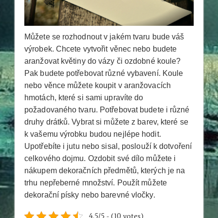
Můžete se rozhodnout v jakém tvaru bude váš
výrobek. Chcete vytvořit věnec nebo budete
aranžovat květiny do vázy či ozdobné koule?
Pak budete potřebovat různé vybavení. Koule
nebo věnce můžete koupit v aranžovacích
hmotách, které si sami upravíte do
požadovaného tvaru. Potřebovat budete i různé
druhy drátků. Vybrat si můžete z barev, které se
k vašemu výrobku budou nejlépe hodit.
Upotřebíte i jutu nebo sisal, poslouží k dotvoření
celkového dojmu. Ozdobit své dílo můžete i
nákupem dekoračních předmětů, kterých je na
trhu nepřeberné množství. Použít můžete
dekorační písky nebo barevné vločky.
4.5/5 - (10 votes)