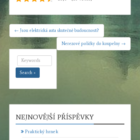
NAVIGACE
← Jsou elektrická auta skutečně budoucností?
PRO
PŘÍSPĚVEK
Nerezové poličky do koupelny →
Search »
NEJNOVĚJŠÍ PŘÍSPĚVKY
Praktický hrnek