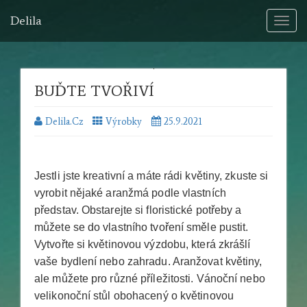
Delila
Toggl
naviga
BUĎTE TVOŘIVÍ
Delila.cz
Výrobky
25.9.2021
Jestli jste kreativní a máte rádi květiny, zkuste si
vyrobit nějaké aranžmá podle vlastních
představ. Obstarejte si floristické potřeby a
můžete se do vlastního tvoření směle pustit.
Vytvořte si květinovou výzdobu, která zkrášlí
vaše bydlení nebo zahradu. Aranžovat květiny,
ale můžete pro různé příležitosti. Vánoční nebo
velikonoční stůl obohacený o květinovou